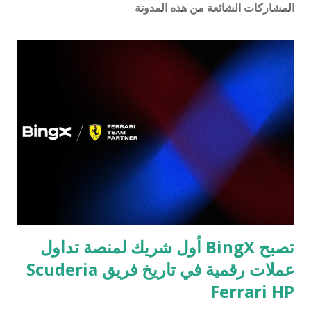
س
المشاركات الشائعة من هذه المدونة
ا
ل
ت
ع
ل
ي
ق
تصبح BingX أول شريك لمنصة تداول
عملات رقمية في تاريخ فريق Scuderia
Ferrari HP