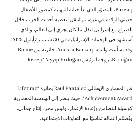
Barzaq، المصوّر الذي بدأ حياته المهنية كمصور للأطفال
حديثي الولادة في غزة، ثم انتقل لتغطية أحداث الحرب خلال
الصراع مع إسرائيل لنقل ما كان يجري إلى العالم، والذي
اُستشهد في الهجمات الإسرائيلية في 30 سبتمبر/أيلول 2025.
وقد تسلّمت والدته، Yousra Barzaq، جائزته من Emine
Erdoğan، زوجة الرئيس Recep Tayyip Erdoğan.
فاز المعماري الإيطالي Raul Pantaleo بجائزة "Lifetime
Achievement Award"، حيث ينظر إلى الهندسة المعمارية
كوسيلة للتضامن وإعادة الإعمار، وليس مجرد إنتاج جمالي،
ويُصمِّم أعماله تماشيًا مع التفاوتات الاجتماعية.