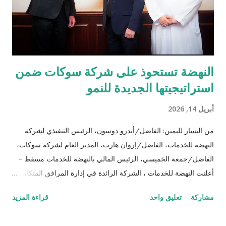
ببناء شراكات عالمية المستوى قائمة على الابتكار. وقال دانيال لاي،
الرئيس التنفيذي للأعمال في BingX: "هذه الشراكة تتجا...
النهضة تستحوذ على شركة سوكات ضمن
استراتيجيتها الجديدة للنمو
أبريل 14, 2026
من اليسار لليمين: الفاضل/أندرو دوسون، الرئيس التنفيذي لشركة
النهضة للخدمات، الفاضل/إروان هارب، المدير العام لشركة سوكات،
الفاضل/جمعة الخميسي، الرئيس المالي بالنهضة للخدمات مسقط –
أعلنت النهضة للخدمات ، الشركة الرائدة في إدارة المرافق المتكاملة
وحلول الإقامة بالسلطنة، عن استكمال استحواذها على شركة سوكات
مشاركة
تعليق واحد
قراءة المزيد
ش م م، الذراع العُماني للشركة الفرنسية متعددة الجنسيات
سوديكسو، وذلك ضمن خططها للنمو الاستراتيجي. ويعزز هذا الاستحواذ