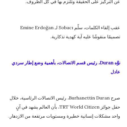
عن التركيز على الحقيقة وتلتزم بها في كل الظروف.
عقب إلقاء الكلمات، سلّم Sobacı لـ Emine Erdoğan
تصميمًا منقوشًا عليه آية كهدية تذكارية.
نوَّه Duran، رئيس قسم الاتصالات، بأهمية وضع إطار سردي
عادل
صرح Burhanettin Duran، رئيس الاتصالات الرئاسية، خلال
حفل جوائز TRT World Citizen، بأن العالم يشهد في آنٍ
واحد مشكلات إنسانية خطيرة ومستويات مرتفعة من الازدهار.