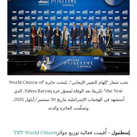
تحت شعار "إلهام التغيير الإيجابي"، مُنحت جائزة "World Citizen of
the Year" تكريمًا بعد الوفاة لمصوّر غزة Yahya Barzaq، الذي
اُستشهد في الهجمات الإسرائيلية بتاريخ 30 سبتمبر/أيلول 2025،
وتسلّمت الجائزة والدته
إسطنبول
- أُقيمت فعالية توزيع جوائز
TRT World Citizen