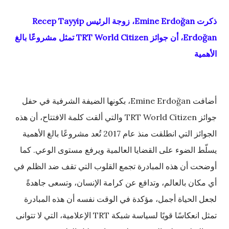
ذكرت Emine Erdoğan، زوجة الرئيس Recep Tayyip
Erdoğan، أن جوائز TRT World Citizen تمثل مشروعًا بالغ
الأهمية
أضافت Emine Erdoğan، بكونها الضيفة الشرفية في حفل
جوائز TRT World Citizen والتي ألقت كلمة الافتتاح، أن هذه
الجوائز التي انطلقت منذ عام 2017 تُعد مشروعًا بالغ الأهمية
يسلّط الضوء على القضايا العالمية ويرفع مستوى الوعي. كما
أوضحت أن هذه المبادرة تجمع القلوب التي تقف ضد الظلم في
أي مكان بالعالم، وتدافع عن كرامة الإنسان، وتسعى جاهدةً
لجعل الحياة أجمل، مؤكدة في الوقت نفسه أن هذه المبادرة
تمثل انعكاسًا قويًا لسياسة شبكة TRT الإعلامية، التي لا تتوانى