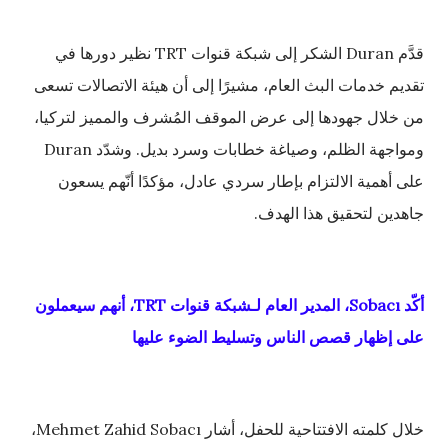
قدَّم Duran الشكر إلى شبكة قنوات TRT نظير دورها في
تقديم خدمات البث العام، مشيرًا إلى أن هيئة الاتصالات تسعى
من خلال جهودها إلى عرض الموقف المُشرف والمميز لتركيا،
ومواجهة الظلم، وصياغة خطابات وسرد بديل. وشدّد Duran
على أهمية الالتزام بإطار سردي عادل، مؤكدًا أنّهم يسعون
جاهدين لتحقيق هذا الهدف.
أكّد Sobacı، المدير العام لـشبكة قنوات TRT، أنهم سيعملون
على إظهار قصص الناس وتسليط الضوء عليها
خلال كلمته الافتتاحية للحفل، أشار Mehmet Zahid Sobacı،