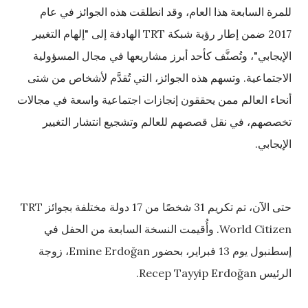
للمرة السابعة هذا العام، وقد انطلقت هذه الجوائز في عام
2017 ضمن إطار رؤية شبكة TRT الهادفة إلى "إلهام التغيير
الإيجابي"، وتُصنَّف كأحد أبرز مشاريعها في مجال المسؤولية
الاجتماعية. وتسهم هذه الجوائز، التي تُقدَّم لأشخاص من شتى
أنحاء العالم ممن يحققون إنجازات اجتماعية واسعة في مجالات
تخصصهم، في نقل قصصهم للعالم وتشجيع انتشار التغيير
الإيجابي.
حتى الآن، تم تكريم 31 شخصًا من 17 دولة مختلفة بجوائز TRT
World Citizen. وأُقيمت النسخة السابعة من الحفل في
إسطنبول يوم 13 فبراير، بحضور Emine Erdoğan، زوجة
الرئيس Recep Tayyip Erdoğan.