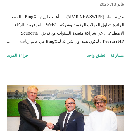
يناير 18, 2026
مدينة بنما، (ARAB NEWSWIRE) – أعلنت اليوم BingX ، المنصة
الرائدة لتداول العملات الرقمية وشركة Web3 المدعومة بالذكاء
الاصطناعي، عن شراكة متعددة السنوات مع فريق Scuderia
Ferrari HP ، لتكون هذه أول شراكة لـ BingX في عالم رياضة
السيارات، وأول تعاون على الإطلاق لفريق Scuderia Ferrari HP مع
مشاركة
تعليق واحد
قراءة المزيد
علامة تجارية تعمل في مجال منصات تداول العملات الرقمية. ويجمع
هذا التحالف التاريخي بين علامتين عالميتين تشتركان في السعي
المستمر لدفع حدود الأداء والابتكار. تمثل الشراكة مع Scuderia
Ferrari HP محطة مفصلية في استراتيجية التوسع العالمي لشركة
BingX. وباعتباره أحد أكثر فرق رياضة السيارات شهرة في العالم،
يجسد Scuderia Ferrari HP قيم الدقة والطموح والسعي الدائم نحو
التميز، وهي القيم نفسها التي تعكس رؤية BingX في مواصلة توسيع
منصتها ومجتمع مستخدميها. كما تعزز هذه الشراكة مكانة BingX
كعلامة رائدة في قطاع العملات الرقمية، وتؤكد التزامها طويل الأمد