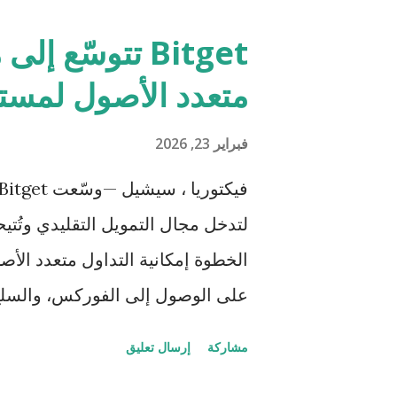
يجمع الحدث بين المشترين الإقليميي
متعدد الأصول لمستخد
والموزعين الذين يسعون إلى إيجاد ح
فبراير 23, 2026
مساحة 96,000 متر مربع
الزراعية،...
الخطوة إمكانية التداول متعدد الأ
على الوصول إلى الفوركس، والسلع،
واحدة. ويأتي هذا التطوّر استجابةً 
مشاركة
إرسال تعليق