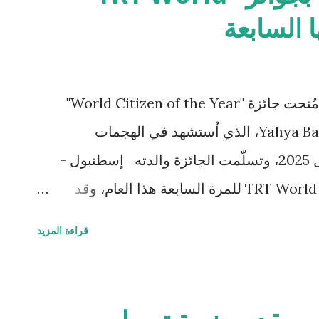
تحت شعار "إلهام التغيير الإيجابي"، مُنحت جائزة "World Citizen of the Year"
تكريمًا بعد الوفاة لمصوّر غزة Yahya Barzaq، الذي اُستشهد في الهجمات
الإسرائيلية بتاريخ 30 سبتمبر/أيلول 2025، وتسلّمت الجائزة والدته إسطنبول -
أُقيمت فعالية توزيع جوائز TRT World Citizen للمرة السابعة هذا العام، وقد
انطلقت هذه الجوائز في عام 2017 ضمن إطار رؤية شبكة TRT الهادفة إلى "إلهام
قراءة المزيد
رز مشاريعها في مجال المسؤولية الاجتماعية.
لأشخاص من شتى أنحاء العالم ممن يحققون
ات تخصصهم، في نقل قصصهم للعالم وتشجيع