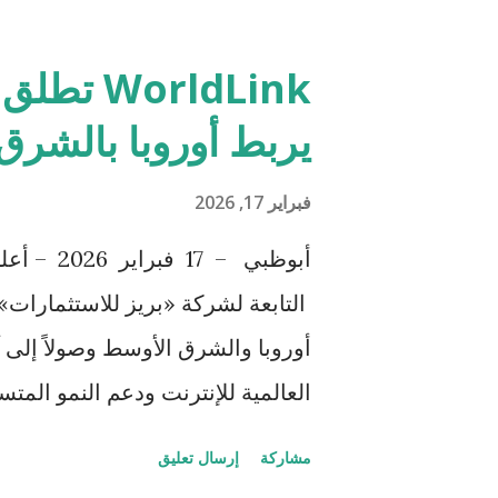
فور الجديدة كليًا بتصميم عصري يعك
التقنية وأنظمة السلامة للسيارة، بما
WorldLink
الضيوف. وتتوفر راف فور الجديدة كل
يربط أوروبا بالشرق
شهدت توسعًا ملحوظًا، لتمنح الضيو
استهلاك الوقود. كما تقدم راف فور 
فبراير 17, 2026
أبوظبي – 
كما يأتي محرك الهايبرد المطوّر بسعة 2.5 لتر بقوة تصل إلى 
التابعة لشركة «بريز للاستثمارات
أوروبا والشرق الأوسط وصولاً إلى آ
العالمية للإنترنت ودعم النمو الم
المشروع يجمع بين بنية تحتية بحري
مشاركة
إرسال تعليق
الكبرى ومزودي الخدمات السحابية،