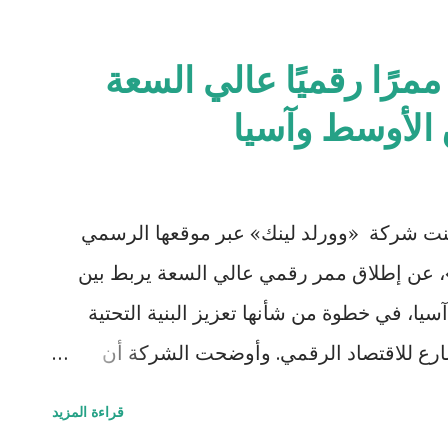
س هوية أكثر حضورًا وثباتًا، مع تطوّرالمواصفات
 يعزز تجربة القيادة اليومية ويلبي احتياجات
 تطلق ممرًا رقميًا عالي السعة
يًا بفئات البنزين إلى جانب فئات الهايبرد التي
 الأوسط وآسيا
ف خيارات أوسع تجمع بين الأداء والكفاءة في
الجديدة كليًا خيارات متعددة لمنظومات الأداء،
تشمل محرك بنزين بسعة 2.0 لتر بقوة 170 حصانًا وعزم دوران يبلغ 203 نيوتن متر.
17 فبراير 2026 – أعلنت شركة «وورلد لينك» عبر موقعها الرسمي
23...
»، عن إطلاق ممر رقمي عالي السعة يربط بين
سيا، في خطوة من شأنها تعزيز البنية التحتية
تسارع للاقتصاد الرقمي. وأوضحت الشركة أن
ة وبرية متكاملة، ويستهدف الشركات التكنولوجية
قراءة المزيد
 لمعالجة تحديات الازدحام التي تربط الشرق