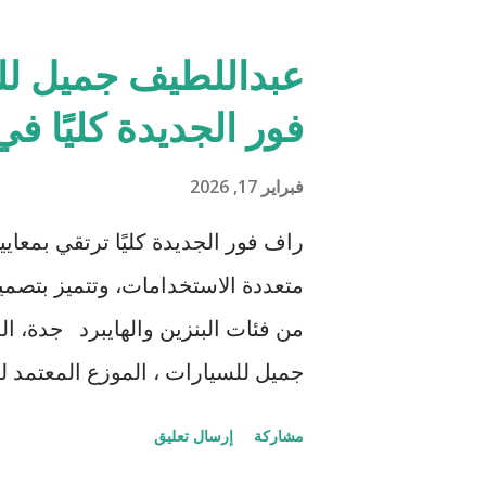
بنشاط عبر أسواق متنوعة، بدءًا من 
عبداللطيف جميل لل
حسابات متعددة، ومُتيحًا وصولًا س
فور الجديدة كليًا ف
واحدة. ولا يقتصر هذا التكامل على 
جوهريًا نحو كفاءة أعلى في استخدا
فبراير 17, 2026
للمتداولين الآن الاستجابة للأحداث 
راف فور الجديدة كليًا ترتقي بمعاي
تؤثر في كلٍّ من أسواق الفوركس وم
متعددة الاستخدامات، وتتميز بتص
ويتيح هذا ال...
من فئات البنزين والهايبرد جدة، ا
تدشين تويوتا راف فور الجديدة كليًا
مشاركة
إرسال تعليق