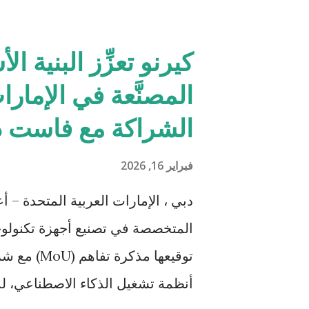
بالغرب. ويعد الممر الجديد بنية تح
كيرنو تعزِّز البنية 
استجابة يقل عن 00
المصنَّعة في الإمارا
المسارات في المنطقة. كما تم تصم
الشراكة مع فاست دا
مع توفير مستويات متقدمة من الحم
العامري،، رئيس مجلس إدارة «بريز ل
فبراير 16, 2026
الاصطناعي أصبحت أولوية عالمية، م
...
المتخصصة في تصنيع أجهزة تكنولو
أنظمة تشغيل الذكاء الاصطناعي، لد