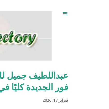
عبداللطيف جميل لل
ا
ل
فور الجديدة كليًا ف
م
ش
فبراير 17, 2026