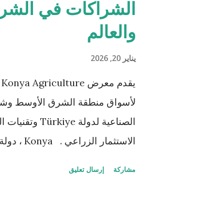
الشراكات في الشرق
51.84 
والعالم
تقديم منتجات وخدمات قوية تتكيّف م
يناير 20, 2026
مجموعتنا الموسّعة من العروض للم
الأسواق، ما يفتح آفاقًا جد...
لأسواق منطقة الشرق الأوسط وشمال 
الصناعية لدولة 
Türkiye وبوابة الميكنة العال
مشاركة
إرسال تعليق
ture