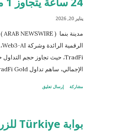
24 ساعة يتجاوز 1 مليار دولار
51.84 
يناير 20, 2026
تقديم منتجات وخدمات قوية تتكيّف م
مجموعتنا الموسّعة من العروض للم
ال
الأسواق، ما يفتح آفاقًا جد...
يعكس اهتمامًا قويًا من المستخدمي
مشاركة
إرسال تعليق
BingX TradFi ، وهي ميز
المالية الواقعية، شهدت المنصّة إقبال
المتزايدة لعرو
بوابة e