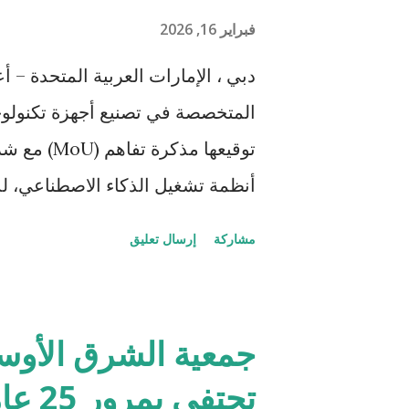
العامري،، رئيس مجلس إدارة «بريز ل
فبراير 16, 2026
الاصطناعي أصبحت أولوية عالمية، م
...
المتخصصة في تصنيع أجهزة تكنولو
أنظمة تشغيل الذكاء الاصطناعي، لد
الاصطناعي ومصنَّعة في الإمارات، ب
مشاركة
إرسال تعليق
الأنظمة الرقمية المحلية والسيادية
الخاضعة للرقابة، تتيح القدرة على ن
المتحدة مزايا عملية تتجاوز مجرد ا
جمعية الشرق الأوسط
وتسريع عمليات التسليم وتقديم الخ
تحتفي بمرور 25 عاماً على تأسيسها