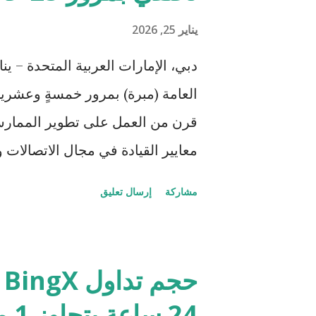
مشروع 300 مليار " في الإ
يناير 25, 2026
وتوطين التصنيع المتقدم، وبناء قطا
من خلال مبادرات مثل "صُنع في الإ
العامة (مبرة) بمرور خمسةٍ وعشري
مع فاست ع...
قرن من العمل على تطوير الممارسة
معايير القيادة في مجال الاتصالات
الجمعية عام 2001 على
مشاركة
إرسال تعليق
في وقت لم تكن فيه المهنة في الش
مؤسسي واضح. وما بدأ آنذاك كاجتم
التي تواجه القطاع، تطور لاحقاً إلى 
القدرات، ورفع مستوى المصداقية 
24 ساعة يتجاوز 1 مليار دولار