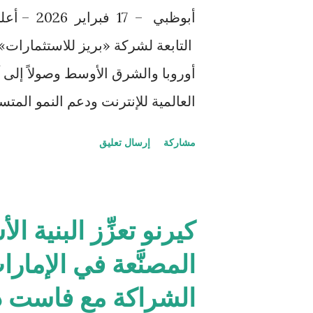
أبوظبي – 
كما يأتي محرك الهايبرد المطوّر بسعة 2.5 لتر بقوة تصل إلى 
التابعة لشركة «بريز للاستثمارات
أوروبا والشرق الأوسط وصولاً إلى آ
العالمية للإنترنت ودعم النمو الم
المشروع يجمع بين بنية تحتية بحري
مشاركة
إرسال تعليق
الكبرى ومزودي الخدمات السحابية،
بالغرب. ويعد الممر الجديد بنية تح
كيرنو تعزِّز البنية 
استجابة يقل عن 00
المصنَّعة في الإمارا
المسارات في المنطقة. كما تم تصم
الشراكة مع فاست دا
مع توفير مستويات متقدمة من الحم