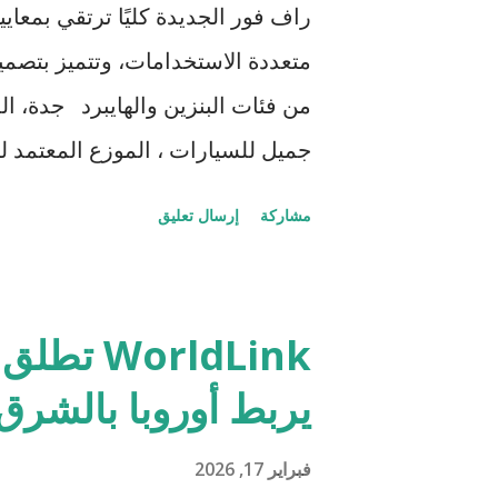
ا
راف فور الجديدة كليًا ترتقي بمعاي
ر
متعددة الاستخدامات، وتتميز بتص
ك
من فئات البنزين والهايبرد جدة، ا
ا
ت
تدشين تويوتا راف فور الجديدة كليًا
مشاركة
إرسال تعليق
فور الجديدة كليًا بتصميم عصري يعك
التقنية وأنظمة السلامة للسيارة، بما
WorldLink
الضيوف. وتتوفر راف فور الجديدة كل
يربط أوروبا بالشرق
شهدت توسعًا ملحوظًا، لتمنح الضيو
استهلاك الوقود. كما تقدم راف فور 
فبراير 17, 2026