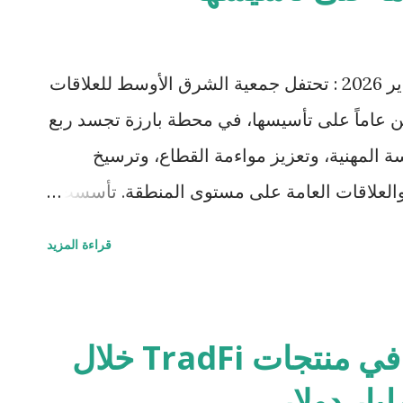
مارات، التي تهدف إلى توسيع القدرات الصناعية المحلية،
عات تكنولوجية قادرة على المنافسة عالميًا، وذلك
دبي، الإمارات العربية المتحدة – يناير 2026 : تحتفل جمعية الشرق الأوسط للعلاقات
مارات". كجزء من هذه الشراكة، ستتعاون كيرنو
ن عاماً على تأسيسها، في محطة بارزة تجسد ربع
 المهنية، وتعزيز مواءمة القطاع، وترسيخ
 والعلاقات العامة على مستوى المنطقة. تأسست
 يد مجموعة محدودة من كبار قادة وكالات العلاقات العامة،
قراءة المزيد
رق الأوسط تتمتع بتعريف موحّد أو اعتراف
اعات غير رسمية لمناقشة التحديات المشتركة
جمعية مهنية منظمة تُعنى بتعزيز المعايير، وبناء
حجم تداول BingX في منتجات TradFi خلال
لممارسي قطاع الاتصالات في المنطقة. وفي