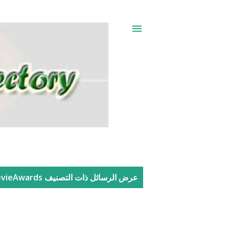
ا
عرض الرسائل ذات التصنيف
evieAwards
ل
م